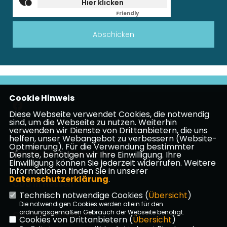
Hier klicken
Friendly
Captcha ⇗
Abschicken
Cookie Hinweis
Diese Webseite verwendet Cookies, die notwendig
sind, um die Webseite zu nutzen. Weiterhin
verwenden wir Dienste von Drittanbietern, die uns
Impressum
Datenschutz
Kontakt
helfen, unser Webangebot zu verbessern (Website-
Optmierung). Für die Verwendung bestimmter
CDU Frankfurt am Main
Dienste, benötigen wir Ihre Einwilligung. Ihre
Einwilligung können Sie jederzeit widerrufen. Weitere
Informationen finden Sie in unserer
Datenschutzerklärung
.
CDU in Hessen
Technisch notwendige Cookies (
Übersicht
)
Die notwendigen Cookies werden allein für den
ordnungsgemäßen Gebrauch der Webseite benötigt.
CDU Deutschlands
Cookies von Drittanbietern (
Übersicht
)